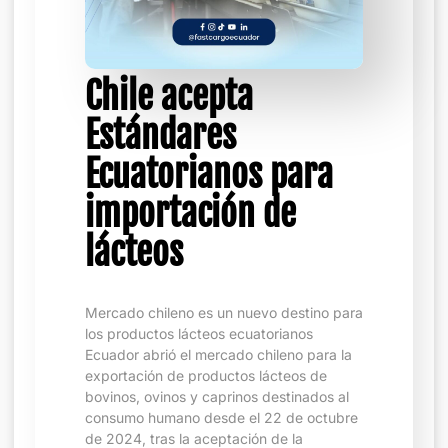
Chile acepta
Estándares
Ecuatorianos para
importación de
lácteos
Mercado chileno es un nuevo destino para
los productos lácteos ecuatorianos
Ecuador abrió el mercado chileno para la
exportación de productos lácteos de
bovinos, ovinos y caprinos destinados al
consumo humano desde el 22 de octubre
de 2024, tras la aceptación de la