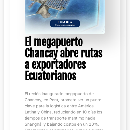
El megapuerto
Chancay abre rutas
a exportadores
Ecuatorianos
El recién inaugurado megapuerto de
Chancay, en Perú, promete ser un punto
clave para la logística entre América
Latina y China, reduciendo en 10 días los
tiempos de transporte marítimo hacia
Shanghái y bajando costos en un 20%.