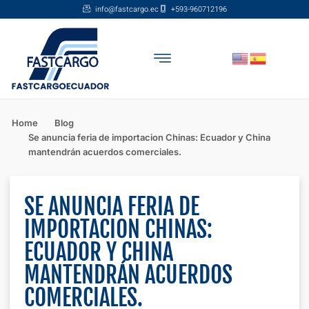
info@fastcargo.ec
+593-960712196
Home
Blog
Se anuncia feria de importacion Chinas: Ecuador y China
mantendrán acuerdos comerciales.
SE ANUNCIA FERIA DE
IMPORTACION CHINAS:
ECUADOR Y CHINA
MANTENDRÁN ACUERDOS
COMERCIALES.