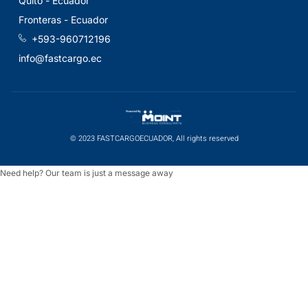
Quito - Ecuador
Fronteras - Ecuador
+593-960712196
info@fastcargo.ec
© 2023 FASTCARGOECUADOR, All rights reserved
Need help? Our team is just a message away